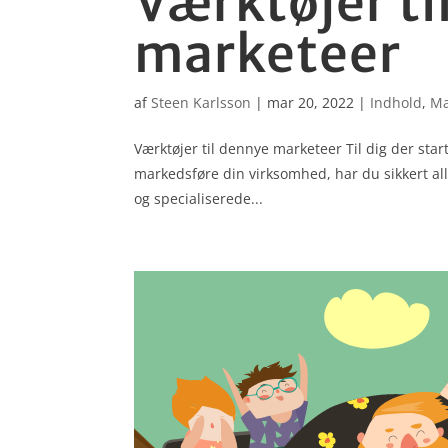
Værktøjer ti
marketeer
af
Steen Karlsson
|
mar 20, 2022
|
Indhold
,
Ma
Værktøjer til dennye marketeer Til dig der st
markedsføre din virksomhed, har du sikkert al
og specia­liserede...