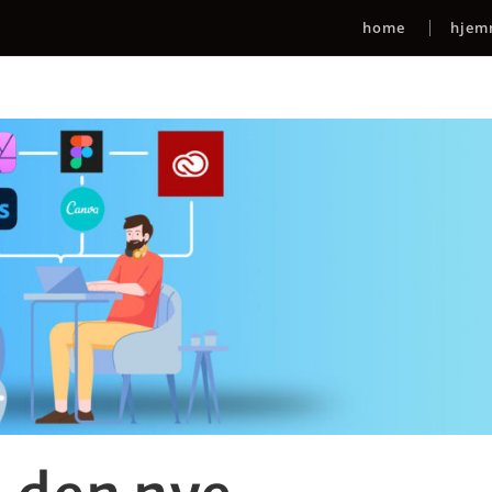
home
hjem