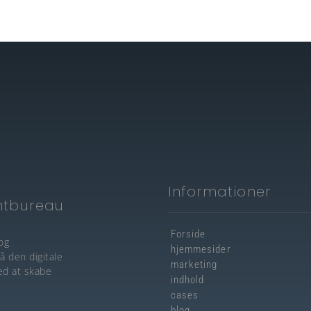
Informationer
ntbureau
Forside
og
hjemmesider
å den digitale
marketing
ed at skabe
indhold
cases
blog