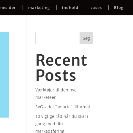
mesider
marketing
indhold
cases
Blog
Søg
Recent
Posts
Værktøjer til den nye
marketeer
SVG – det “smarte” filformat
10 vigtige råd når du skal i
gang med din
markedsføring