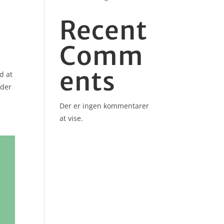
Recent
Comm
ents
d at
eder
Der er ingen kommentarer
at vise.