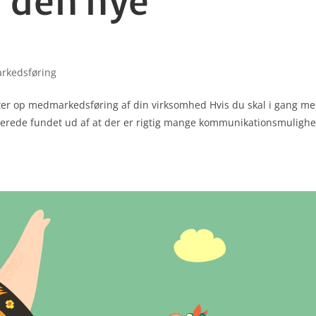
l den nye
rkedsføring
arter op medmarkedsføring af din virksomhed Hvis du skal i gang me
lerede fundet ud af at der er rigtig mange kommu­nika­tions­muligh