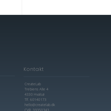
Kontakt
CreateLab
Trebiens Alle 4
4330 Hvalsø
Tlf. 60140173
hello@createlab.dk
CVR. 39350343