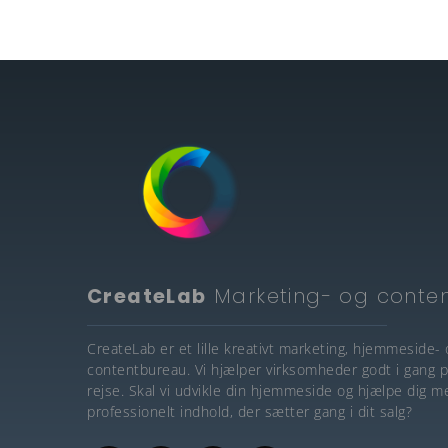
CreateLab
Marketing- og conte
CreateLab er et lille kreativt marketing, hjemmeside- 
contentbureau. Vi hjælper virksomheder godt i gang p
rejse. Skal vi udvikle din hjemmeside og hjælpe dig m
professionelt indhold, der sætter gang i dit salg?