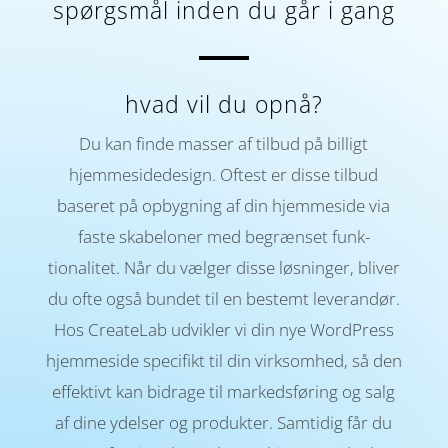
spørgsmål inden du går i gang
hvad vil du opnå?
Du kan finde masser af tilbud på billigt
hjemme­sidedesign. Oftest er disse tilbud
baseret på opbyg­ning af din hjemme­side via
faste skabe­loner med be­grænset funk­
tionalitet. Når du vælger disse løs­ninger, bliver
du ofte også bundet til en bestemt leve­randør.
Hos CreateLab udvikler vi din nye WordPress
hjemme­side specifikt til din virk­somhed, så den
effektivt kan bidrage til markeds­føring og salg
af dine ydelser og produkter. Samtidig får du