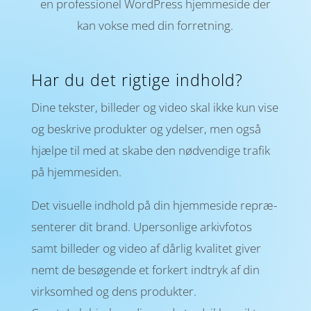
en pro­fes­sionel WordPress hjemme­side der
kan vokse med din forretning.
Har du det rigtige indhold?
Dine tekster, billeder og video skal ikke kun vise
og beskrive produkter og ydelser, men også
hjælpe til med at skabe den nød­ven­dige trafik
på hjemme­siden.
Det visuelle indhold på din hjemmeside repræ­
senterer dit brand. Uper­sonlige arkiv­fotos
samt bille­der og video af dårlig kvali­tet giver
nemt de besøgende et for­kert indtryk af din
virk­somhed og dens produkter.