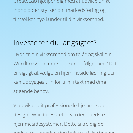
CreateLab hjælper dig med at udvikle unikt
indhold der styrker din markedsføring og
tiltrækker nye kunder til din virksomhed.
Investerer du langsigtet?
Hvor er din virksomhed om to år og skal din
WordPress hjemmeside kunne følge med? Det
er vigtigt at vælge en hjemmeside løsning der
kan udbygges trin for trin, i takt med dine
stigende behov.
Vi udvikler dit professionelle hjemme­side­
design i Word­press, et af verdens bedste
hjemme­side­systemer. Dette sikre dig de
bedste mulig­heder, den højeste sikker­hed og