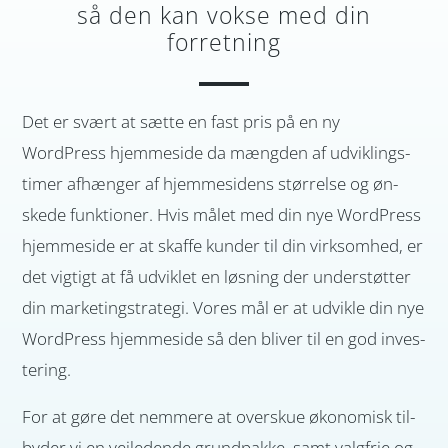
så den kan vokse med din
forretning
Det er svært at sætte en fast pris på en ny
WordPress hjem­me­­side da mæng­den af udvik­­lings­­
timer af­hæn­ger af hjemme­sidens stør­relse og øn­
skede funk­­tioner. Hvis målet med din nye WordPress
hjemme­­side er at skaffe kun­der til din virk­­som­hed, er
det vig­tigt at få udviklet en løs­­­ning der under­­støtter
din mar­keting­­stra­tegi. Vores mål er at ud­­vikle din nye
WordPress hjem­me­­­side så den bliver til en god inves­­­
tering.
For at gøre det nemmere at over­skue øko­no­misk til­
byder vi en vej­­ledende grund­­pakke, samt valg­­frie og