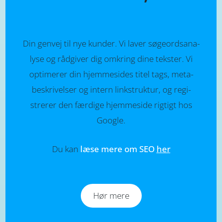
Din genvej til nye kunder. Vi laver søge­ords­­ana­
lyse og råd­giver dig om­kring dine tek­ster. Vi
opti­­merer din hjemme­sides titel tags, meta­­
beskrivel­ser og intern link­struktur, og regi­
strerer den færdige hjemme­­side rigtigt hos
Google.
Du kan
læse mere om SEO
her
Hør mere