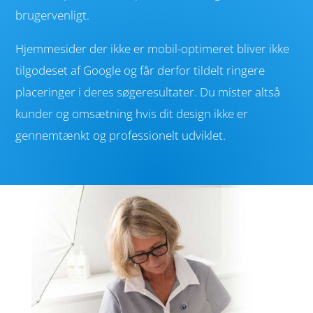
brugervenligt.
Hjemmesider der ikke er mobil-optimeret bliver ikke
tilgodeset af
Google
og får derfor tildelt ringere
placeringer i deres søgeresultater. Du mister altså
kunder og omsætning hvis dit design ikke er
gennemtænkt og professionelt udviklet.