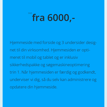
fra 6000,-
DKR
Hjemmeside med forside og 3 under­sider desig­
net til din virk­somhed. Hjemme­­siden er opti­
meret til mobil og tablet og er inklu­siv
sikkerheds­pakke og søge­maskine­opti­me­ring
trin 1. Når hjemme­­siden er færdig og godkendt,
under­viser vi dig, så du selv kan admini­strere og
opda­tere din hjemm­e­side.