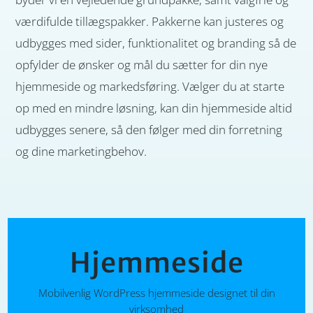
vær­di­­fulde til­lægs­­­pakker. Pak­kerne kan jus­­teres og
ud­byg­ges med sider, funk­­tio­na­litet og bran­ding så de
op­fylder de ønsker og mål du sæt­ter for din nye
hjemme­side og mar­keds­­føring. Vælger du at starte
op med en mindre løsning, kan din hjem­me­­­side altid
ud­­­bygges senere, så den føl­ger med din forret­­ning
og dine mar­­ke­ting­­behov.
Hjemmeside
Mobilvenlig WordPress hjemmeside designet til din
virksomhed