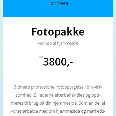
Hør mere
Fotopakke
ved køb af hjemmeside
3800,-
DKR
3 timers professionel foto­opta­gelse i din virk­­
som­hed. Billederne efter­­be­hand­les og opti­
meres til brug på din hjem­me­side. Som en del af
vores arbejde med din hjemme­side og markeds­­