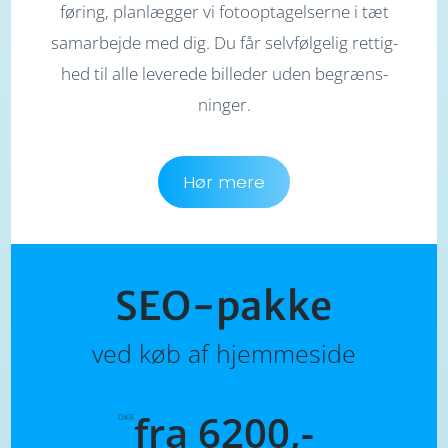
føring, plan­­lægger vi foto­opta­gel­serne i tæt
sam­ar­bejde med dig. Du får selv­følgelig rettig­­
hed til alle leverede bille­der uden be­græns­­
ninger.
Hør mere
SEO-pakke
ved køb af hjemmeside
fra 6200,-
DKR