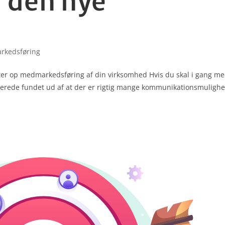
l den nye
rkedsføring
arter op medmarkedsføring af din virksomhed Hvis du skal i gang me
lerede fundet ud af at der er rigtig mange kommu­nika­tions­muligh