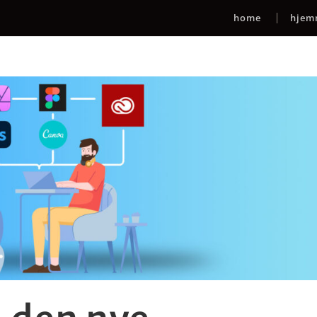
home
hjem