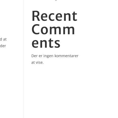
Recent
Comm
ents
d at
eder
Der er ingen kommentarer
at vise.