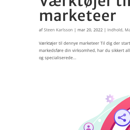
Værktøjer ti
marketeer
af
Steen Karlsson
|
mar 20, 2022
|
Indhold
,
Ma
Værktøjer til dennye marketeer Til dig der st
markedsføre din virksomhed, har du sikkert al
og specia­liserede...