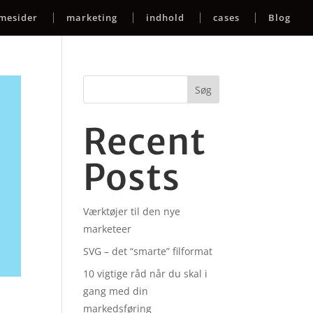
mesider
marketing
indhold
cases
Blog
Søg
Recent
Posts
Værktøjer til den nye
marketeer
SVG – det “smarte” filformat
10 vigtige råd når du skal i
gang med din
markedsføring